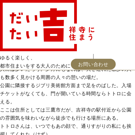
三浦しをん「なにごとも腹八分目」
お・ツマミ
読書
映画
会員登録
お知らせ
福井憲彦「パサージュを行くように」
屋上ガーデニング
出逢い
地中海史の遺構
浦河通信
新着
お問い合わせ
2024.02.24 更新
トトロさん（三鷹の森ジブリ美術館）
ゆるく楽しく、
散歩コースに井の頭公園を組み合わせる人は、吉祥寺の住
お問い合わせ
都市住まいをする大人のために
人には多いだろう。夕方にもなれば、犬を連れた散歩の人
も数多く見かける周囲の人々の憩いの場だ。
公園に隣接するジブリ美術館方面まで足をのばした。入場
チケットがなくても、門が開いている時間ならトトロに会
える。
ここは住所としては三鷹市だが、吉祥寺の駅付近から公園
の雰囲気を味わいながら徒歩でも行ける場所にある。
トトロさんは、いつでもあの顔で、通りすがりの私にも挨
拶してくれた（はず）。