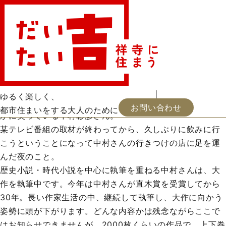
三浦しをん「なにごとも腹八分目」
お・ツマミ
読書
映画
会員登録
お知らせ
福井憲彦「パサージュを行くように」
屋上ガーデニング
出逢い
地中海史の遺構
浦河通信
新着
お問い合わせ
2024.10.03 更新
中村彰彦さん
ゆるく楽しく、
まずはビールっていうことで、生ビールに手を掛け、和や
お問い合わせ
都市住まいをする大人のために
かに笑っている中村彰彦さん。
某テレビ番組の取材が終わってから、久しぶりに飲みに行
こうということになって中村さんの行きつけの店に足を運
んだ夜のこと。
歴史小説・時代小説を中心に執筆を重ねる中村さんは、大
作を執筆中です。今年は中村さんが直木賞を受賞してから
30年。長い作家生活の中、継続して執筆し、大作に向かう
姿勢に頭が下がります。どんな内容かは残念ながらここで
はお知らせできませんが、2000枚くらいの作品で、上下巻