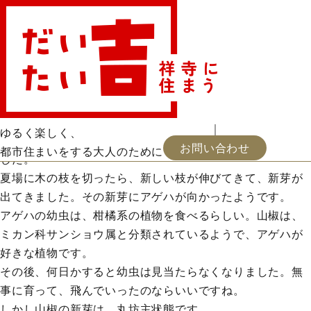
三浦しをん「なにごとも腹八分目」
お・ツマミ
読書
映画
会員登録
お知らせ
福井憲彦「パサージュを行くように」
屋上ガーデニング
出逢い
地中海史の遺構
浦河通信
新着
お問い合わせ
2024.09.17 更新
アゲハの幼虫
ゆるく楽しく、
9月上旬のこと、山椒の木にアゲハチョウの幼虫を見つけま
お問い合わせ
都市住まいをする大人のために
した。
夏場に木の枝を切ったら、新しい枝が伸びてきて、新芽が
出てきました。その新芽にアゲハが向かったようです。
アゲハの幼虫は、柑橘系の植物を食べるらしい。山椒は、
ミカン科サンショウ属と分類されているようで、アゲハが
好きな植物です。
その後、何日かすると幼虫は見当たらなくなりました。無
事に育って、飛んでいったのならいいですね。
しかし山椒の新芽は、丸坊主状態です。