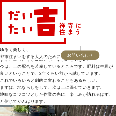
三浦しをん「なにごとも腹八分目」
お・ツマミ
読書
映画
会員登録
お知らせ
福井憲彦「パサージュを行くように」
屋上ガーデニング
出逢い
地中海史の遺構
浦河通信
新着
お問い合わせ
2025.04.22 更新
土づくりから奮闘中
ゆるく楽しく、
屋上でガーデニングをするのは、屋上なりの苦労も多いで
お問い合わせ
都市住まいをする大人のために
すが、日当たりが最高だし、楽しみも大きい。
今は、土の配合を苦慮しているところです。肥料は牛糞が
良いということで、2年くらい前から試しています。
これでいろいろと劇的に変わることもあるらしい。
まずは、地ならしをして、次は土に混ぜていきます。
地味なコツコツとした作業の先に、楽しみが訪れるはず、
と信じてがんばります。