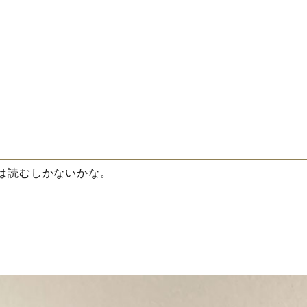
屋上ガーデニング
出逢い
地中海史の遺構
浦河通信
新着
！そして背がすらっと高い！
は読むしかないかな。