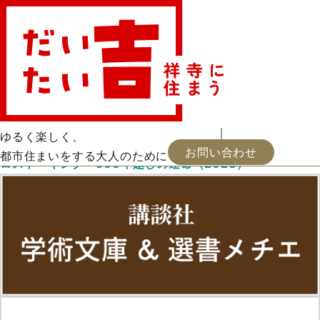
三浦しをん「なにごとも腹八分目」
お・ツマミ
読書
映画
会員登録
お知らせ
福井憲彦「パサージュを行くように」
屋上ガーデニング
出逢い
地中海史の遺構
浦河通信
新着
お問い合わせ
記事一覧
イングランド
ゆるく楽しく、
2025.09.17 更新
お問い合わせ
都市住まいをする大人のために
ロスト・キング 500年越しの運命（2023）